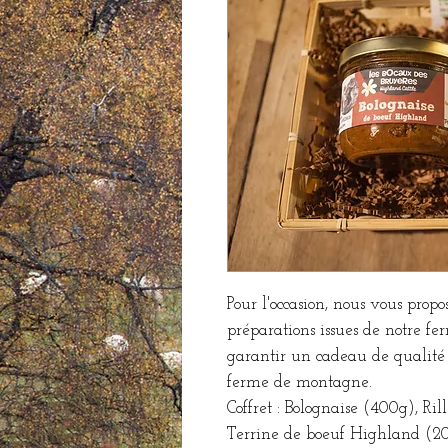
Pour l'occasion, nous vous propos
préparations issues de notre f
garantir un cadeau de qualité 
ferme de montagne.
Coffret : Bolognaise (400g), Ril
Terrine de boeuf Highland (2