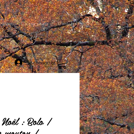
Blog
Galerie photo
Contact
Se connecter
 Noël : Bolo /
de mouton /