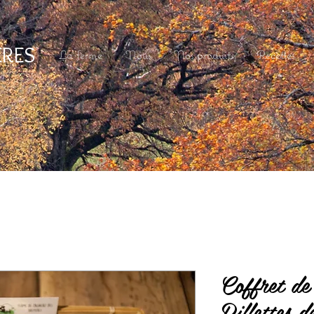
ERES
La ferme
Nous
Nos produits
Recettes
Coffret de
Rillettes 