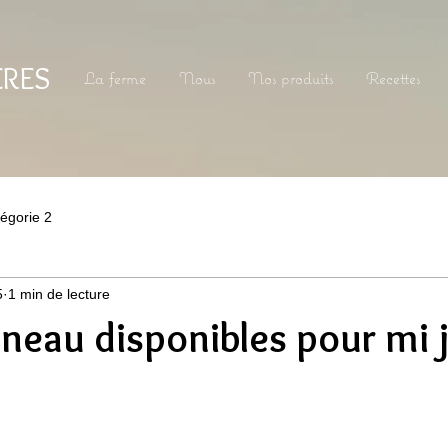
ERES
La ferme
Nous
Nos produits
Recettes
égorie 2
5
1 min de lecture
gneau disponibles pour mi j