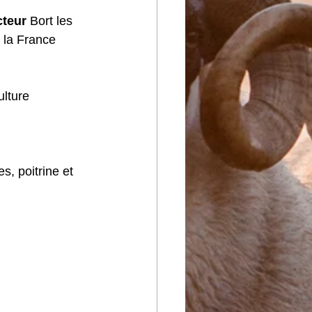
cteur
 Bort les 
 la France 
lture 
s, poitrine et 