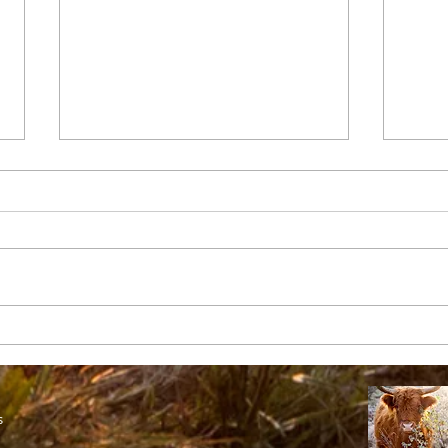
L'Agneau des Bruyères à la
Merg
table de l'Ostal à Clermont
local
Ferrand
s