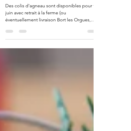
pour fin juin 2026
Des colis d'agneau sont disponibles pour fin
juin avec retrait à la ferme (ou
éventuellement livraison Bort les Orgues,
Mont Dore...). Profitez de ce petit trajet pour
visiter le chouette coin autour de la ferme :)
Pas d'envois pour cette vente De l'agneau
élevé exclusivement à l'herbe, sans apport
de céréales, en agriculture biologique, pour
la garantie d'une viande saine, fine et
parfumée. Prix Un colis entier 20€ / kg (poids
environ 16-21kg) : 2 gigots, 2 épaules, côtele